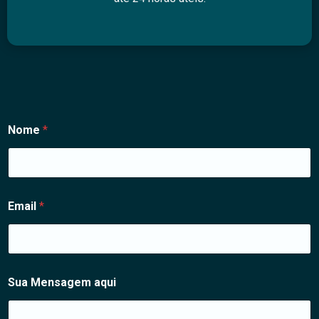
Nome
*
Email
*
N
Sua Mensagem aqui
o
m
e