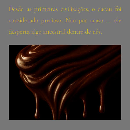
Desde as primeiras civilizações, o cacau foi
considerado precioso. Não por acaso — ele
desperta algo ancestral dentro de nós.