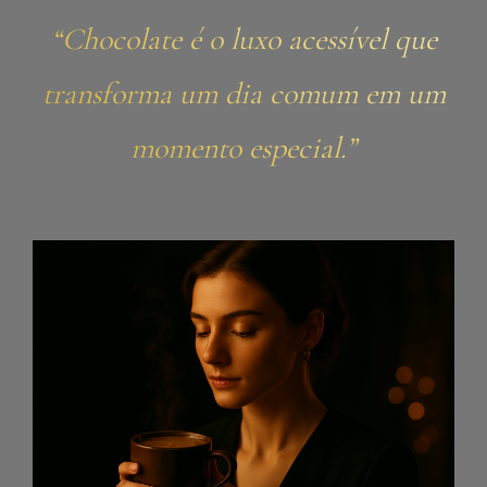
“Chocolate é o luxo acessível que
transforma um dia comum em um
momento especial.”